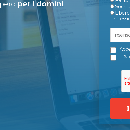
Person
upero
per i domini
Società
Libero 
professi
Acce
Acc