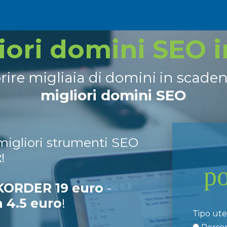
liori domini SEO 
prire migliaia di domini in scade
migliori domini SEO
 migliori strumenti SEO
z
!
p
ORDER 19 euro
-
a 4.5 euro
!
Tipo ut