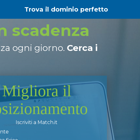
Trova il dominio perfetto
in scadenza
nza ogni giorno.
Cerca i
Migliora il
osizionamento
Iscriviti a Match.it
ente