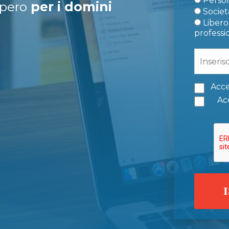
Person
upero
per i domini
Società
Libero 
professi
Acce
Acc