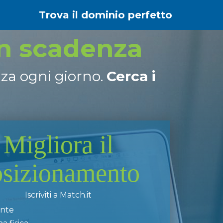
Trova il dominio perfetto
in scadenza
nza ogni giorno.
Cerca i
Migliora il
osizionamento
Iscriviti a Match.it
ente