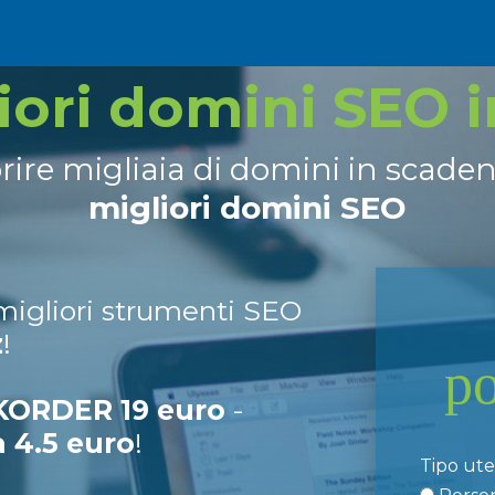
liori domini SEO 
prire migliaia di domini in scade
migliori domini SEO
 migliori strumenti SEO
z
!
p
ORDER 19 euro
-
a 4.5 euro
!
Tipo ut