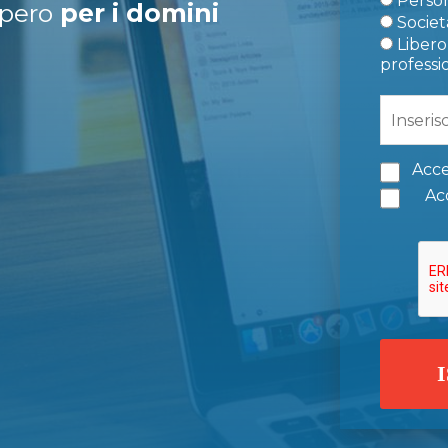
Person
upero
per i domini
Società
Libero 
professi
Acce
Acc