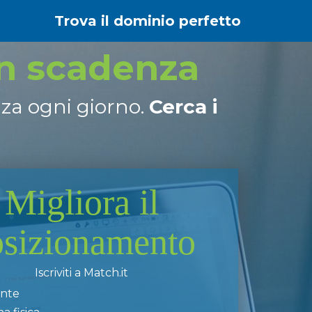
Trova il dominio perfetto
in scadenza
nza ogni giorno.
Cerca i
Migliora il
osizionamento
Iscriviti a Match.it
ente