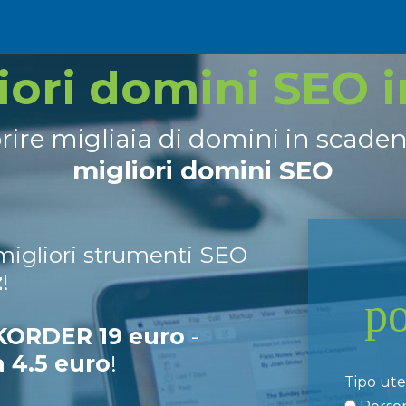
liori domini SEO 
prire migliaia di domini in scade
migliori domini SEO
 migliori strumenti SEO
z
!
p
ORDER 19 euro
-
a 4.5 euro
!
Tipo ut