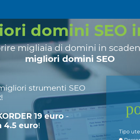
liori domini SEO 
prire migliaia di domini in scade
migliori domini SEO
 migliori strumenti SEO
z
!
p
ORDER 19 euro
-
a 4.5 euro
!
Tipo ut