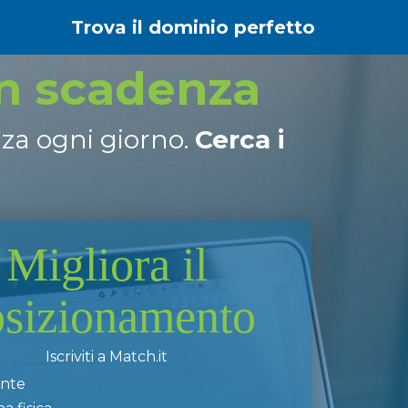
Trova il dominio perfetto
in scadenza
nza ogni giorno.
Cerca i
Migliora il
osizionamento
Iscriviti a Match.it
ente