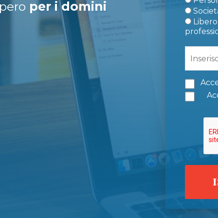
Person
upero
per i domini
Società
Libero 
professi
Acce
Acc