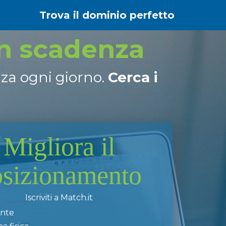
Trova il dominio perfetto
in scadenza
nza ogni giorno.
Cerca i
Migliora il
osizionamento
Iscriviti a Match.it
ente