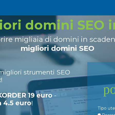
liori domini SEO 
prire migliaia di domini in scade
migliori domini SEO
 migliori strumenti SEO
z
!
p
ORDER 19 euro
-
a 4.5 euro
!
Tipo ut