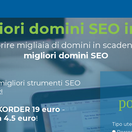
liori domini SEO 
prire migliaia di domini in scade
migliori domini SEO
 migliori strumenti SEO
z
!
p
ORDER 19 euro
-
a 4.5 euro
!
Tipo ut