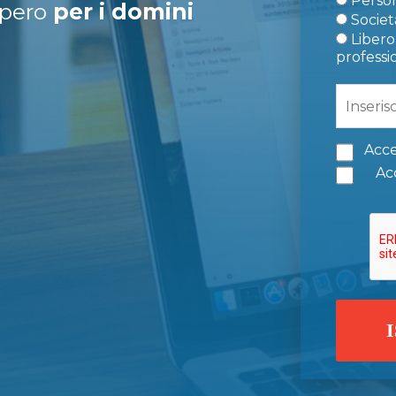
Person
upero
per i domini
Società
Libero 
professi
Acce
Acc