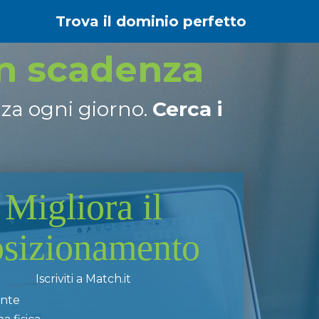
Trova il dominio perfetto
in scadenza
nza ogni giorno.
Cerca i
Migliora il
osizionamento
Iscriviti a Match.it
ente