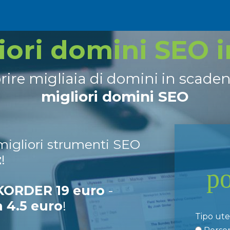
liori domini SEO 
prire migliaia di domini in scade
migliori domini SEO
 migliori strumenti SEO
z
!
p
ORDER 19 euro
-
a 4.5 euro
!
Tipo ut