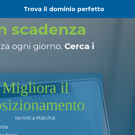
Trova il dominio perfetto
in scadenza
nza ogni giorno.
Cerca i
Migliora il
osizionamento
Iscriviti a Match.it
ente