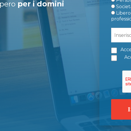
Person
upero
per i domini
Società
Libero 
professi
Acce
Acc