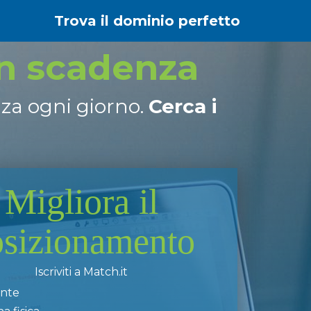
Trova il dominio perfetto
in scadenza
nza ogni giorno.
Cerca i
Migliora il
osizionamento
Iscriviti a Match.it
ente