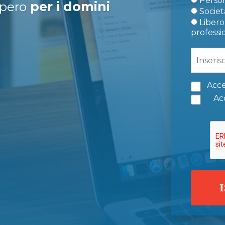
Person
upero
per i domini
Società
Libero 
professi
Acce
Acc