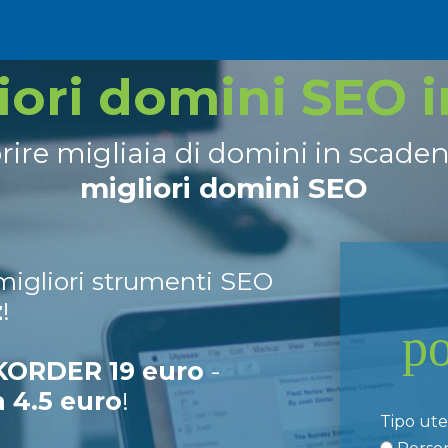
liori domini SEO 
prire migliaia di domini in scade
migliori domini SEO
 migliori strumenti SEO
z
!
p
ORDER 19 euro
-
a 4.5 euro
!
Tipo ut