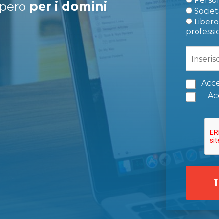
Person
upero
per i domini
Società
Libero 
professi
Acce
Acc