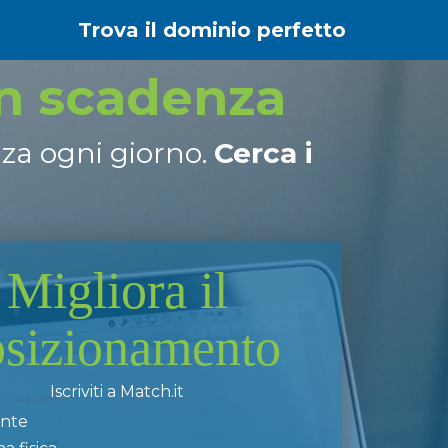
Trova il dominio perfetto
in scadenza
nza ogni giorno.
Cerca i
Migliora il
osizionamento
Iscriviti a Match.it
ente