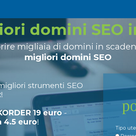
liori domini SEO 
prire migliaia di domini in scade
migliori domini SEO
 migliori strumenti SEO
z
!
p
ORDER 19 euro
-
a 4.5 euro
!
Tipo ut