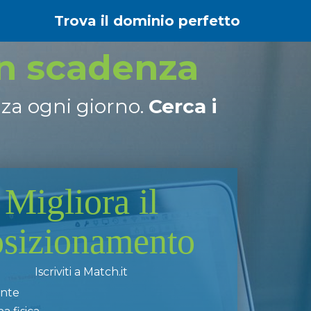
Trova il dominio perfetto
in scadenza
nza ogni giorno.
Cerca i
Migliora il
osizionamento
Iscriviti a Match.it
ente