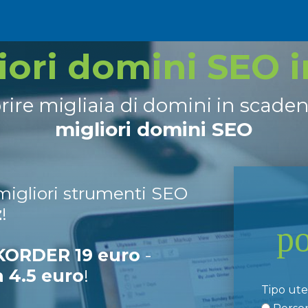
liori domini SEO 
prire migliaia di domini in scade
migliori domini SEO
 migliori strumenti SEO
z
!
p
ORDER 19 euro
-
a 4.5 euro
!
Tipo ut