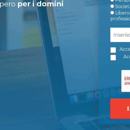
Person
upero
per i domini
Società
Libero 
professi
Acce
Acc