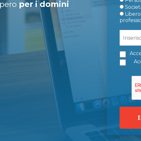
Person
upero
per i domini
Società
Libero 
professi
Acce
Acc