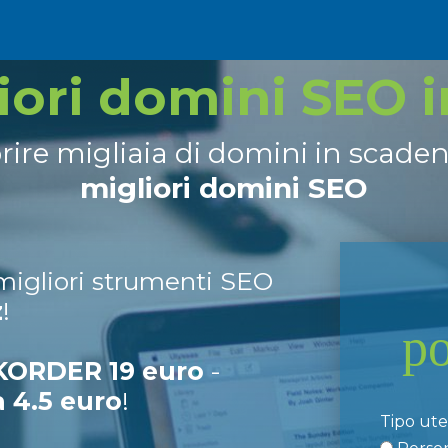
liori domini SEO 
prire migliaia di domini in scade
migliori domini SEO
 migliori strumenti SEO
z
!
p
ORDER 19 euro
-
a 4.5 euro
!
Tipo ut