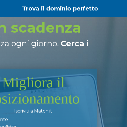
Trova il dominio perfetto
in scadenza
nza ogni giorno.
Cerca i
Migliora il
osizionamento
Iscriviti a Match.it
ente