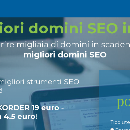
liori domini SEO 
prire migliaia di domini in scade
migliori domini SEO
 migliori strumenti SEO
z
!
p
ORDER 19 euro
-
a 4.5 euro
!
Tipo ut