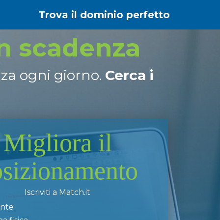
Trova il dominio perfetto
in scadenza
nza ogni giorno.
Cerca i
Migliora il
osizionamento
Iscriviti a Match.it
ente