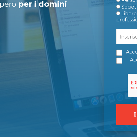
Person
upero
per i domini
Società
Libero 
professi
Acce
Acc