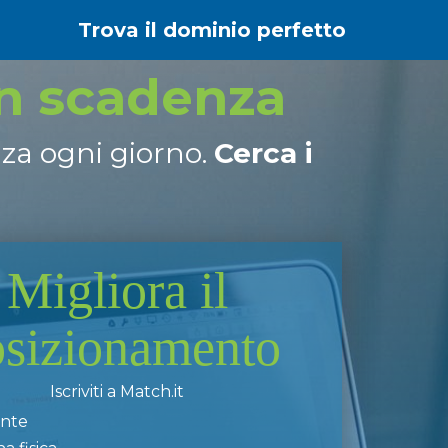
Trova il dominio perfetto
in scadenza
nza ogni giorno.
Cerca i
Migliora il
osizionamento
Iscriviti a Match.it
ente