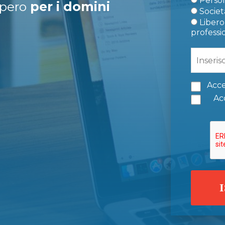
Person
upero
per i domini
Società
Libero 
professi
Acce
Acc