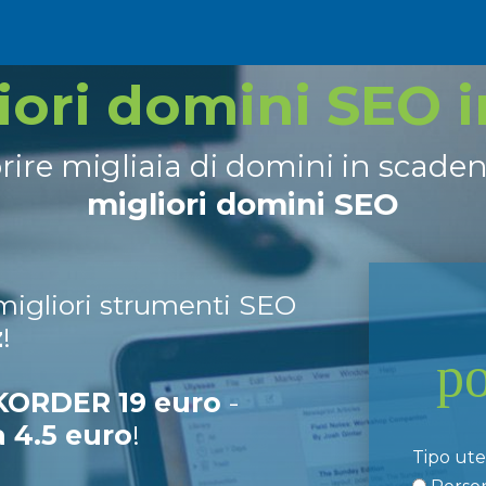
liori domini SEO 
prire migliaia di domini in scade
migliori domini SEO
 migliori strumenti SEO
z
!
p
ORDER 19 euro
-
a 4.5 euro
!
Tipo ut