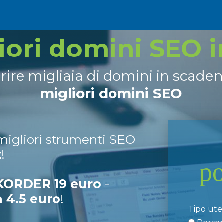
liori domini SEO 
prire migliaia di domini in scade
migliori domini SEO
 migliori strumenti SEO
z
!
p
ORDER 19 euro
-
a 4.5 euro
!
Tipo ut