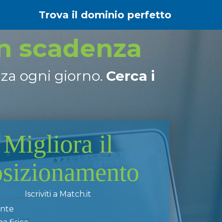
Trova il dominio perfetto
in scadenza
nza ogni giorno.
Cerca i
Migliora il
osizionamento
Iscriviti a Match.it
ente