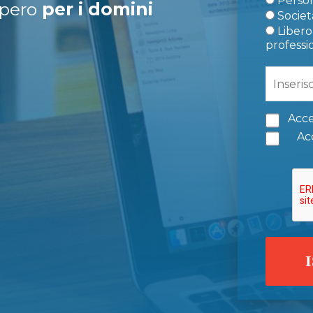
Person
upero
per i domini
Società
Libero 
professi
Acce
Acc