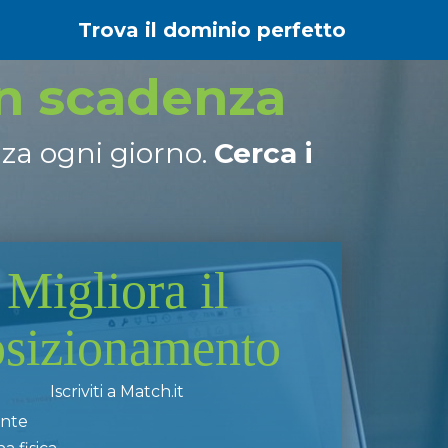
Trova il dominio perfetto
in scadenza
nza ogni giorno.
Cerca i
Migliora il
osizionamento
Iscriviti a Match.it
ente