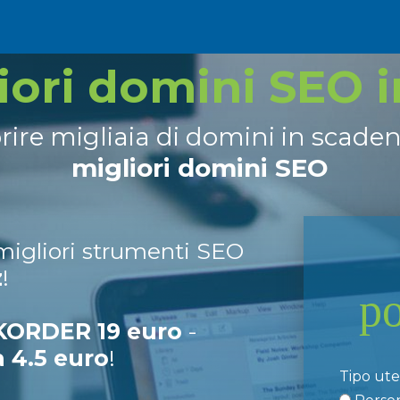
liori domini SEO 
prire migliaia di domini in scade
migliori domini SEO
 migliori strumenti SEO
z
!
p
ORDER 19 euro
-
a 4.5 euro
!
Tipo ut