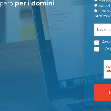
Person
upero
per i domini
Società
Libero 
professi
Acce
Acc