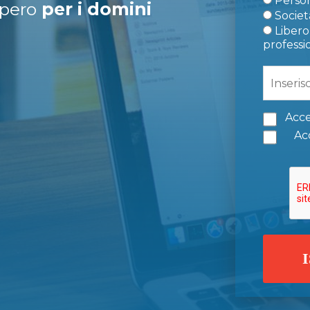
Person
upero
per i domini
Società
Libero 
professi
Acce
Acc