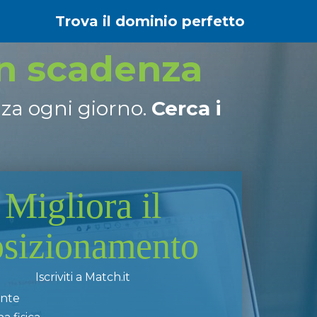
Trova il dominio perfetto
in scadenza
nza ogni giorno.
Cerca i
Migliora il
osizionamento
Iscriviti a Match.it
ente