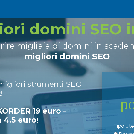
liori domini SEO 
prire migliaia di domini in scade
migliori domini SEO
 migliori strumenti SEO
z
!
p
ORDER 19 euro
-
a 4.5 euro
!
Tipo ut