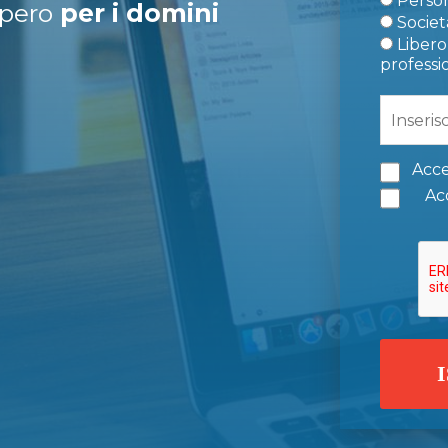
Person
upero
per i domini
Società
Libero 
professi
Acce
Acc