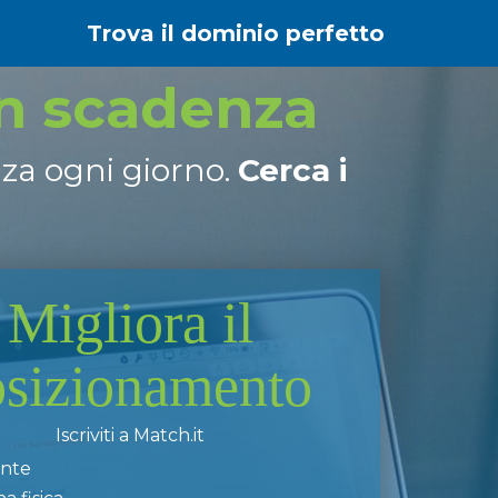
Trova il dominio perfetto
in scadenza
nza ogni giorno.
Cerca i
Migliora il
osizionamento
Iscriviti a Match.it
ente