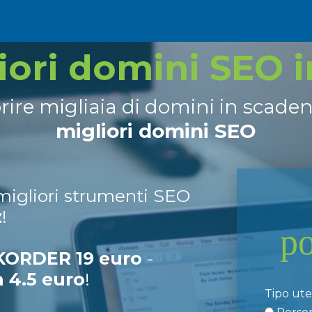
liori domini SEO 
prire migliaia di domini in scade
migliori domini SEO
 migliori strumenti SEO
z
!
p
ORDER 19 euro
-
a 4.5 euro
!
Tipo ut