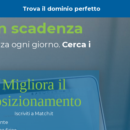
Trova il dominio perfetto
in scadenza
nza ogni giorno.
Cerca i
Migliora il
osizionamento
Iscriviti a Match.it
ente