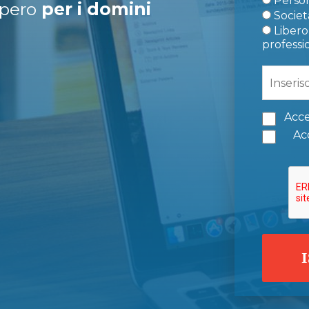
Person
upero
per i domini
Società
Libero 
professi
Acce
Acc