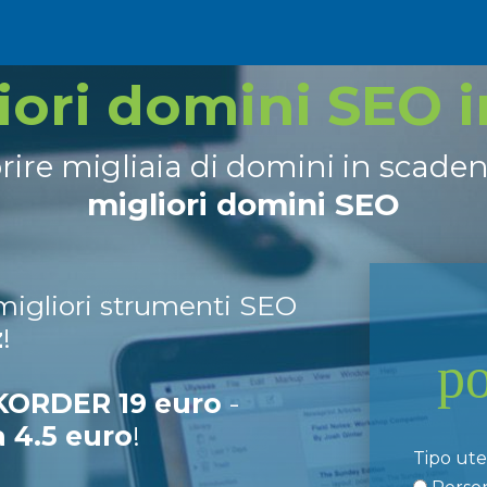
liori domini SEO 
prire migliaia di domini in scade
migliori domini SEO
 migliori strumenti SEO
z
!
p
ORDER 19 euro
-
a 4.5 euro
!
Tipo ut