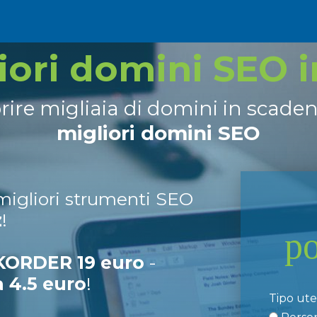
liori domini SEO 
prire migliaia di domini in scade
migliori domini SEO
 migliori strumenti SEO
z
!
p
ORDER 19 euro
-
a 4.5 euro
!
Tipo ut