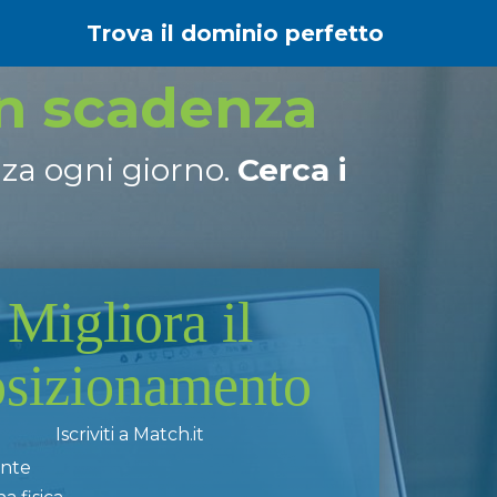
Trova il dominio perfetto
in scadenza
nza ogni giorno.
Cerca i
Migliora il
osizionamento
Iscriviti a Match.it
ente