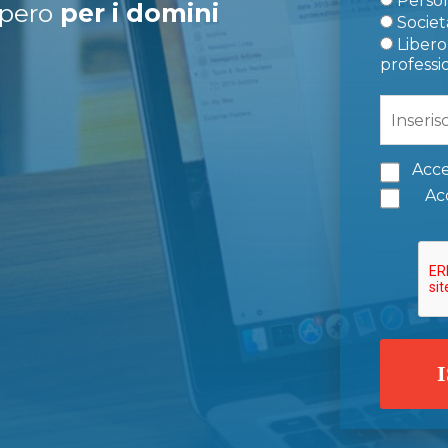
Person
upero
per i domini
Società
Libero 
professi
Acce
Acc