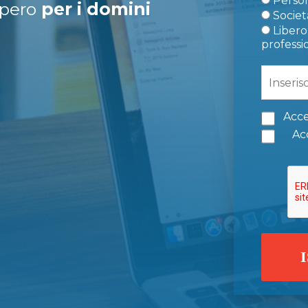
Person
upero
per i domini
Società
Libero 
professi
Acce
Acc