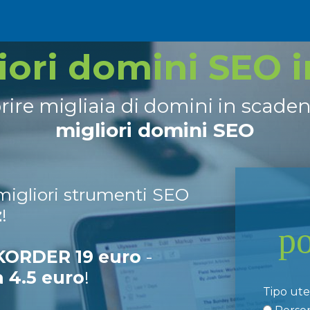
liori domini SEO 
prire migliaia di domini in scade
migliori domini SEO
 migliori strumenti SEO
z
!
p
ORDER 19 euro
-
a 4.5 euro
!
Tipo ut