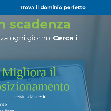
Trova il dominio perfetto
in scadenza
nza ogni giorno.
Cerca i
Migliora il
osizionamento
Iscriviti a Match.it
ente