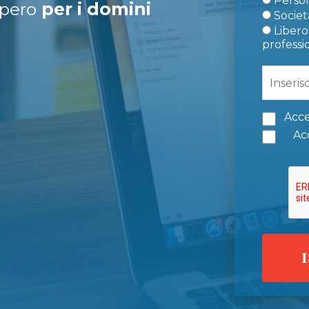
Person
upero
per i domini
Società
Libero 
professi
Acce
Acc