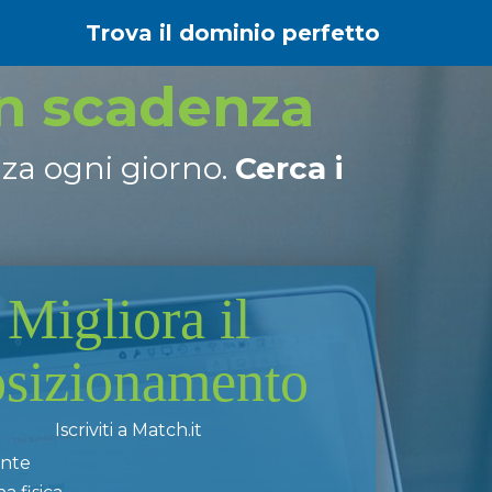
Trova il dominio perfetto
in scadenza
nza ogni giorno.
Cerca i
Migliora il
osizionamento
Iscriviti a Match.it
ente