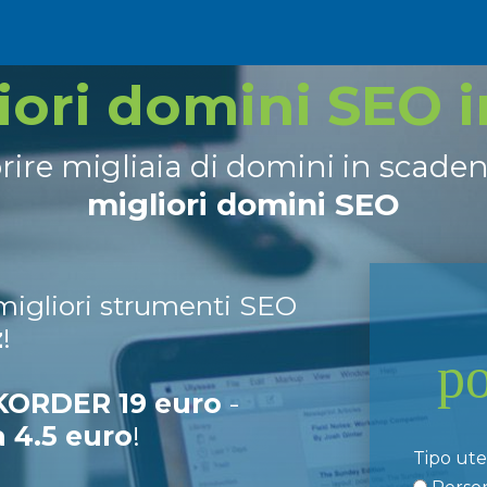
liori domini SEO 
prire migliaia di domini in scade
migliori domini SEO
 migliori strumenti SEO
z
!
p
ORDER 19 euro
-
a 4.5 euro
!
Tipo ut