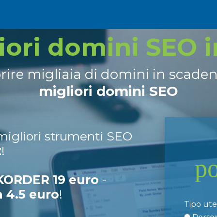
liori domini SEO 
prire migliaia di domini in scade
migliori domini SEO
 migliori strumenti SEO
z
!
p
ORDER 19 euro
-
a 4.5 euro
!
Tipo ut