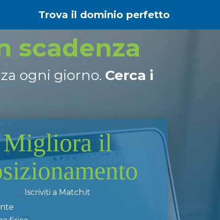
Trova il dominio perfetto
in scadenza
nza ogni giorno.
Cerca i
Migliora il
osizionamento
Iscriviti a Match.it
ente