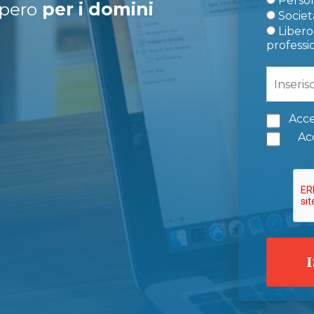
Person
upero
per i domini
Società
Libero 
professi
Acce
Acc