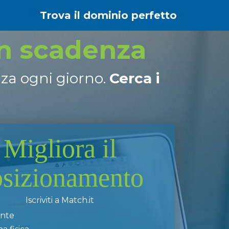
Trova il dominio perfetto
in scadenza
nza ogni giorno.
Cerca i
Migliora il
osizionamento
Iscriviti a Match.it
ente