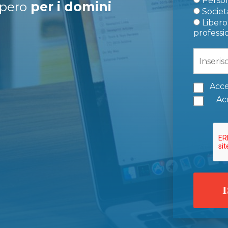
Person
upero
per i domini
Società
Libero 
professi
Acce
Acc