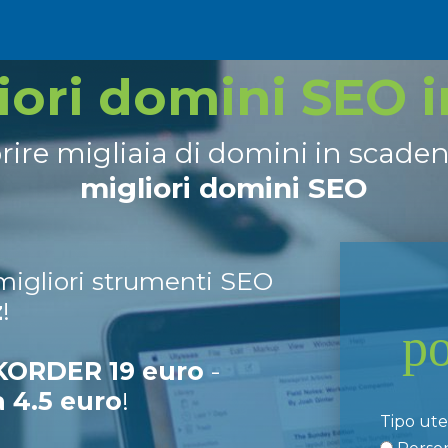
liori domini SEO 
prire migliaia di domini in scade
migliori domini SEO
 migliori strumenti SEO
z
!
p
ORDER 19 euro
-
a 4.5 euro
!
Tipo ut