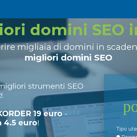
liori domini SEO 
prire migliaia di domini in scade
migliori domini SEO
 migliori strumenti SEO
z
!
p
ORDER 19 euro
-
a 4.5 euro
!
Tipo ut