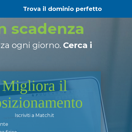
Trova il dominio perfetto
in scadenza
nza ogni giorno.
Cerca i
Migliora il
osizionamento
Iscriviti a Match.it
ente