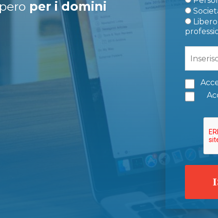
Person
upero
per i domini
Società
Libero 
professi
Acce
Acc