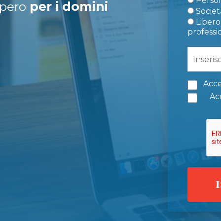
Person
upero
per i domini
Società
Libero 
professi
Acce
Acc