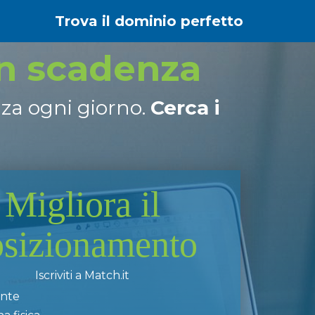
Trova il dominio perfetto
in scadenza
nza ogni giorno.
Cerca i
Migliora il
osizionamento
Iscriviti a Match.it
ente