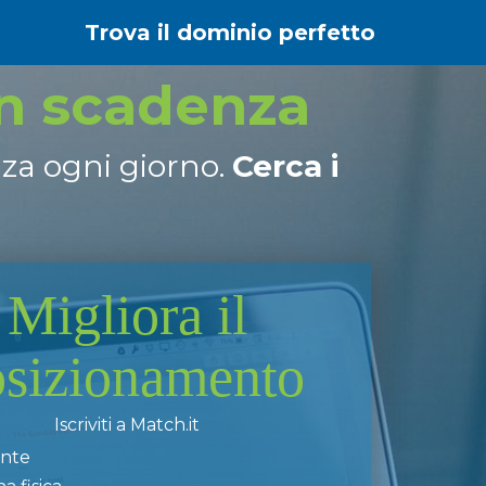
Trova il dominio perfetto
in scadenza
nza ogni giorno.
Cerca i
Migliora il
osizionamento
Iscriviti a Match.it
ente