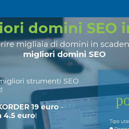
liori domini SEO 
prire migliaia di domini in scade
migliori domini SEO
 migliori strumenti SEO
z
!
p
ORDER 19 euro
-
a 4.5 euro
!
Tipo ut