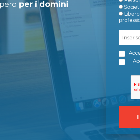
Person
upero
per i domini
Società
Libero 
professi
Acce
Acc