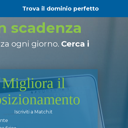
Trova il dominio perfetto
in scadenza
nza ogni giorno.
Cerca i
Migliora il
osizionamento
Iscriviti a Match.it
ente