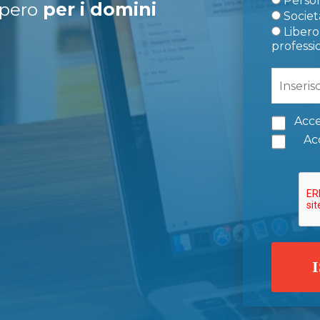
Person
upero
per i domini
Società
Libero 
professi
Acce
Acc