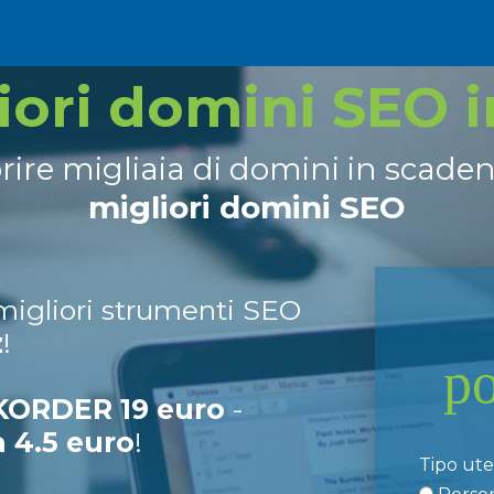
liori domini SEO 
prire migliaia di domini in scade
migliori domini SEO
 migliori strumenti SEO
z
!
p
ORDER 19 euro
-
a 4.5 euro
!
Tipo ut