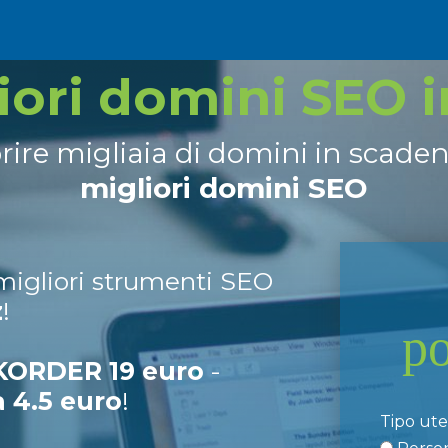
liori domini SEO 
prire migliaia di domini in scade
migliori domini SEO
 migliori strumenti SEO
z
!
p
ORDER 19 euro
-
a 4.5 euro
!
Tipo ut