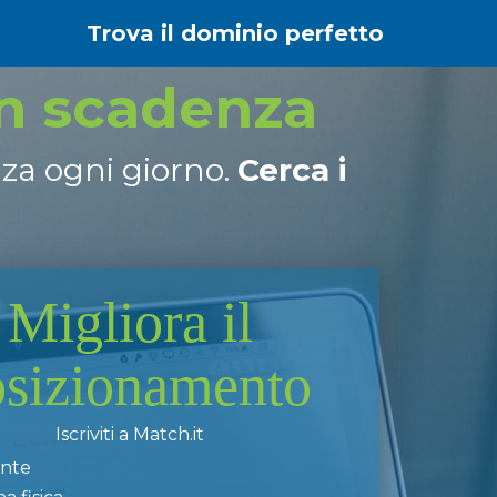
Trova il dominio perfetto
in scadenza
nza ogni giorno.
Cerca i
Migliora il
osizionamento
Iscriviti a Match.it
ente