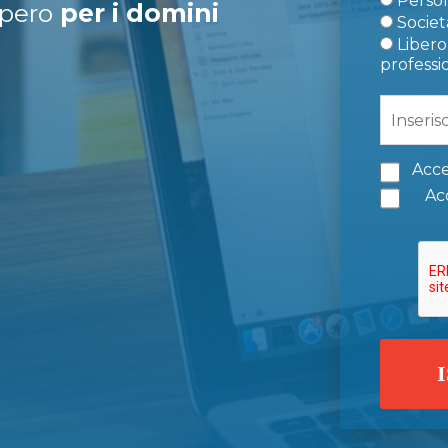
Person
upero
per i domini
Società
Libero 
professi
Acce
Acc