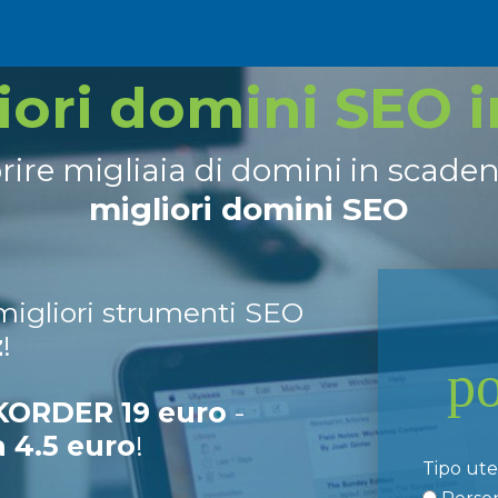
liori domini SEO 
prire migliaia di domini in scade
migliori domini SEO
 migliori strumenti SEO
z
!
p
ORDER 19 euro
-
a 4.5 euro
!
Tipo ut