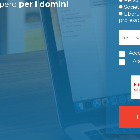
Person
upero
per i domini
Società
Libero 
professi
Acce
Acc