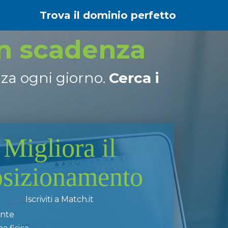
Trova il dominio perfetto
in scadenza
nza ogni giorno.
Cerca i
Migliora il
osizionamento
Iscriviti a Match.it
ente