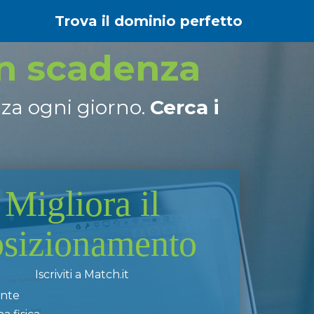
Trova il dominio perfetto
in scadenza
nza ogni giorno.
Cerca i
Migliora il
osizionamento
Iscriviti a Match.it
ente