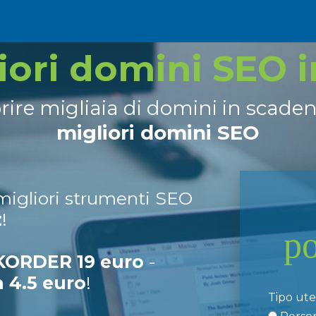
liori domini SEO 
prire migliaia di domini in scade
migliori domini SEO
 migliori strumenti SEO
z
!
p
ORDER 19 euro
-
a 4.5 euro
!
Tipo ut