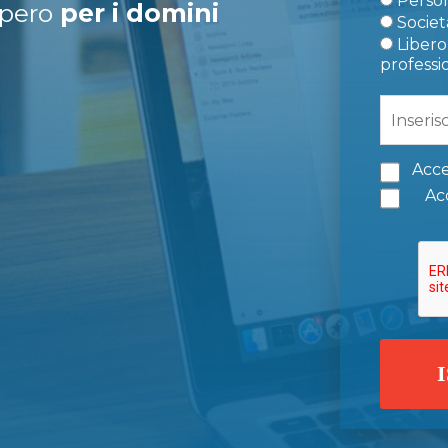
Person
upero
per i domini
Società
Libero 
professi
Acce
Acc