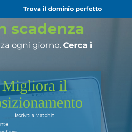
Trova il dominio perfetto
in scadenza
nza ogni giorno.
Cerca i
Migliora il
osizionamento
Iscriviti a Match.it
ente