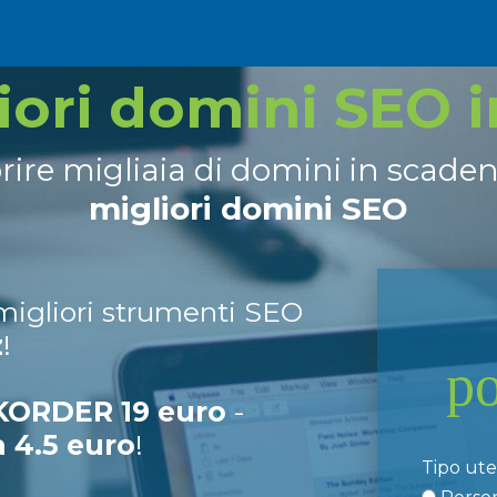
liori domini SEO 
prire migliaia di domini in scade
migliori domini SEO
 migliori strumenti SEO
z
!
p
ORDER 19 euro
-
a 4.5 euro
!
Tipo ut