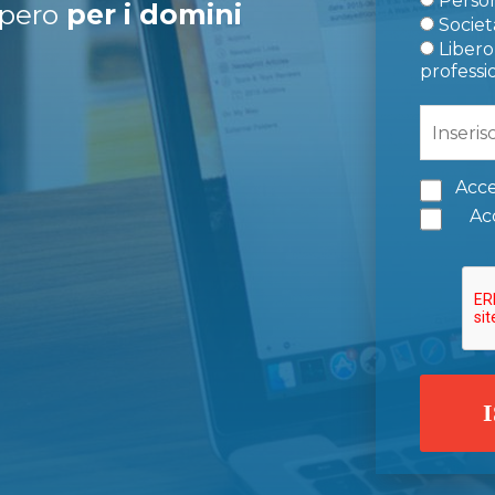
Person
upero
per i domini
Società
Libero 
professi
Acce
Acc