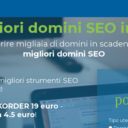
liori domini SEO 
prire migliaia di domini in scade
migliori domini SEO
 migliori strumenti SEO
z
!
p
ORDER 19 euro
-
a 4.5 euro
!
Tipo ut