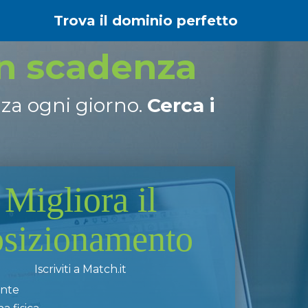
Trova il dominio perfetto
in scadenza
nza ogni giorno.
Cerca i
Migliora il
osizionamento
Iscriviti a Match.it
ente