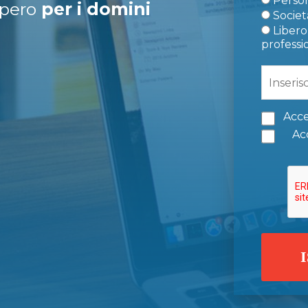
Person
upero
per i domini
Società
Libero 
professi
Acce
Acc