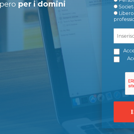
Person
upero
per i domini
Società
Libero 
professi
Acce
Acc