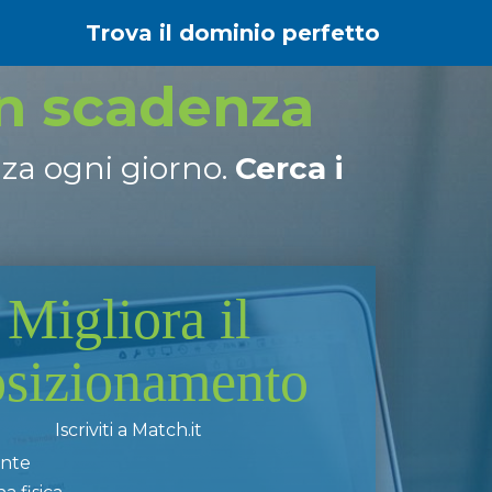
Trova il dominio perfetto
in scadenza
nza ogni giorno.
Cerca i
Migliora il
osizionamento
Iscriviti a Match.it
ente