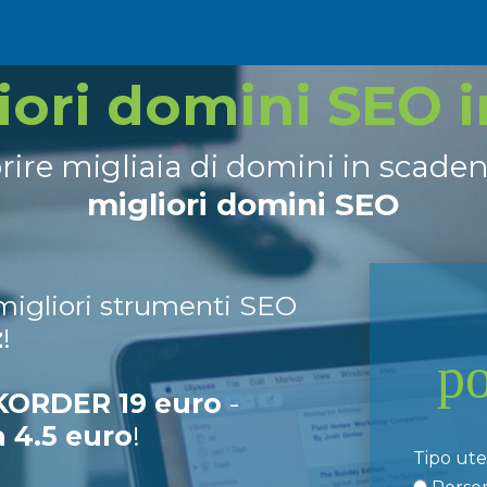
liori domini SEO 
prire migliaia di domini in scade
migliori domini SEO
 migliori strumenti SEO
z
!
p
ORDER 19 euro
-
a 4.5 euro
!
Tipo ut