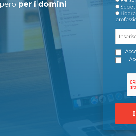
Person
upero
per i domini
Società
Libero 
professi
Acce
Acc