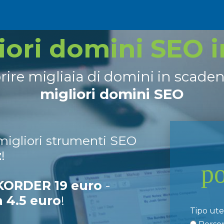
liori domini SEO 
prire migliaia di domini in scade
migliori domini SEO
 migliori strumenti SEO
z
!
p
ORDER 19 euro
-
a 4.5 euro
!
Tipo ut