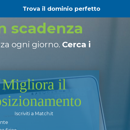
Trova il dominio perfetto
in scadenza
nza ogni giorno.
Cerca i
Migliora il
osizionamento
Iscriviti a Match.it
ente