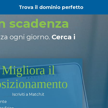
Trova il dominio perfetto
in scadenza
nza ogni giorno.
Cerca i
Migliora il
osizionamento
Iscriviti a Match.it
ente