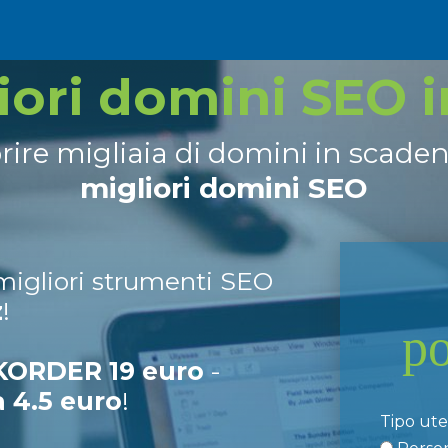
liori domini SEO 
prire migliaia di domini in scade
migliori domini SEO
 migliori strumenti SEO
z
!
p
ORDER 19 euro
-
a 4.5 euro
!
Tipo ut