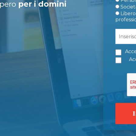
Person
upero
per i domini
Società
Libero 
professi
Acce
Acc