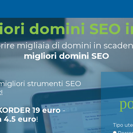
liori domini SEO 
prire migliaia di domini in scade
migliori domini SEO
 migliori strumenti SEO
z
!
p
ORDER 19 euro
-
a 4.5 euro
!
Tipo ut