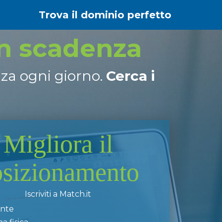
Trova il dominio perfetto
in scadenza
nza ogni giorno.
Cerca i
Migliora il
osizionamento
Iscriviti a Match.it
ente