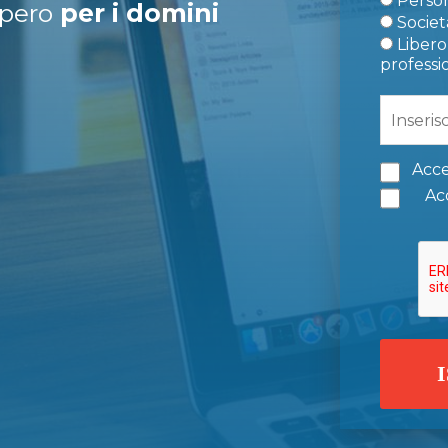
Person
upero
per i domini
Società
Libero 
professi
Acce
Acc