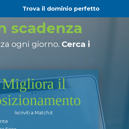
Trova il dominio perfetto
in scadenza
nza ogni giorno.
Cerca i
Migliora il
osizionamento
Iscriviti a Match.it
ente