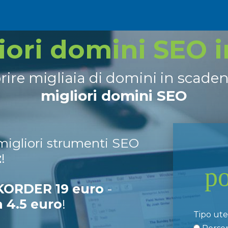
liori domini SEO 
prire migliaia di domini in scade
migliori domini SEO
 migliori strumenti SEO
z
!
p
ORDER 19 euro
-
a 4.5 euro
!
Tipo ut