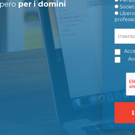
Person
upero
per i domini
Società
Libero 
professi
Acce
Acc