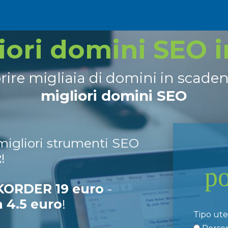
liori domini SEO 
prire migliaia di domini in scade
migliori domini SEO
 migliori strumenti SEO
z
!
p
ORDER 19 euro
-
a 4.5 euro
!
Tipo ut