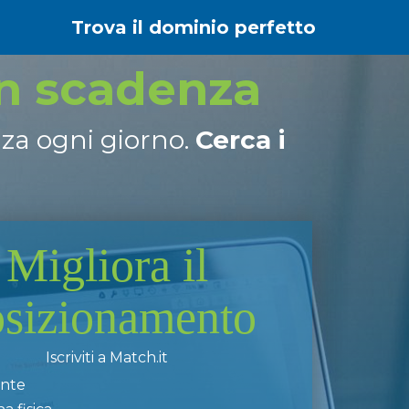
Trova il dominio perfetto
in scadenza
nza ogni giorno.
Cerca i
Migliora il
osizionamento
Iscriviti a Match.it
ente