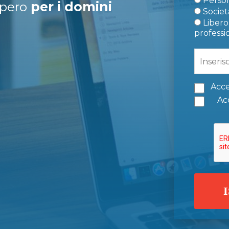
Person
upero
per i domini
Società
Libero 
professi
Acce
Acc