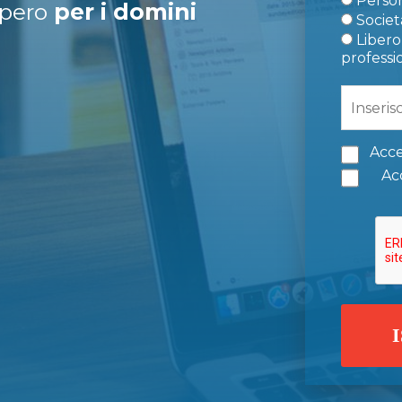
Person
upero
per i domini
Società
Libero 
professi
Acce
Acc