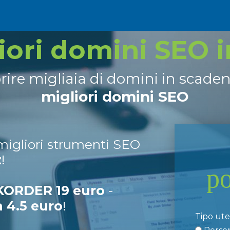
liori domini SEO 
prire migliaia di domini in scade
migliori domini SEO
 migliori strumenti SEO
z
!
p
ORDER 19 euro
-
a 4.5 euro
!
Tipo ut