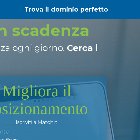
Trova il dominio perfetto
in scadenza
nza ogni giorno.
Cerca i
Migliora il
osizionamento
Iscriviti a Match.it
ente