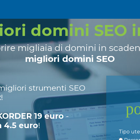
liori domini SEO 
prire migliaia di domini in scade
migliori domini SEO
 migliori strumenti SEO
z
!
p
ORDER 19 euro
-
a 4.5 euro
!
Tipo ut