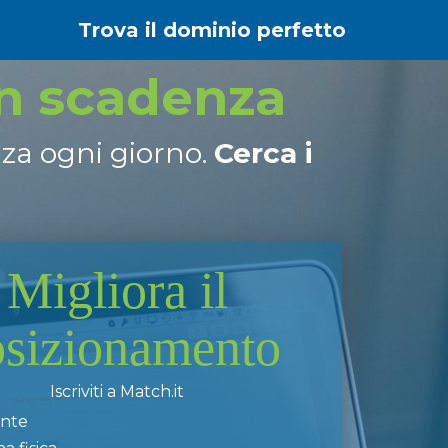
Trova il dominio perfetto
in scadenza
nza ogni giorno.
Cerca i
Migliora il
osizionamento
Iscriviti a Match.it
ente