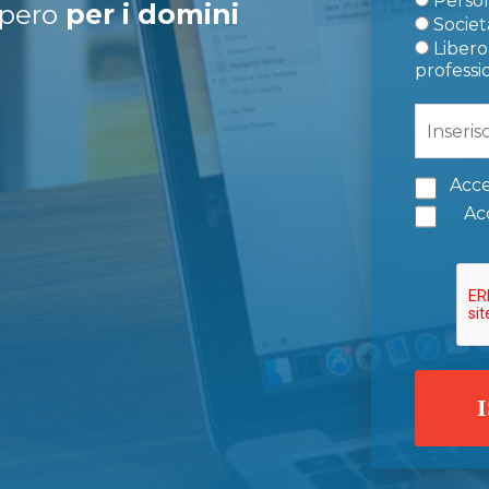
Person
upero
per i domini
Società
Libero 
professi
Acce
Acc