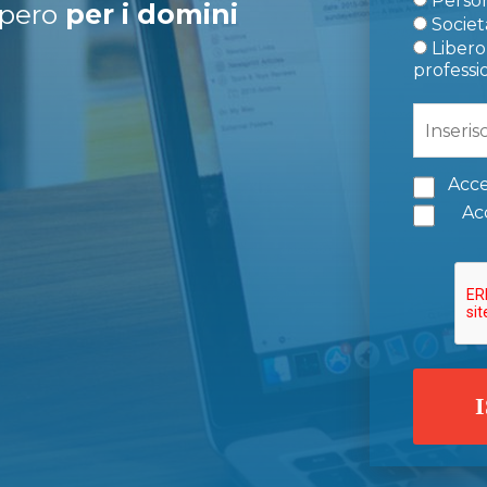
Person
upero
per i domini
Società
Libero 
professi
Acce
Acc