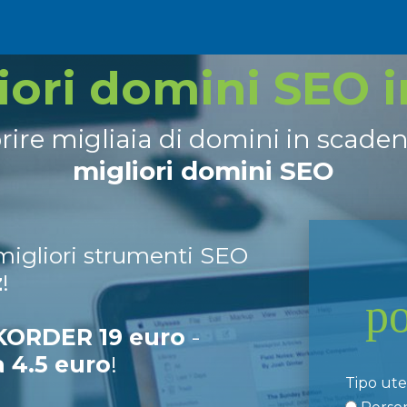
liori domini SEO 
prire migliaia di domini in scade
migliori domini SEO
 migliori strumenti SEO
z
!
p
ORDER 19 euro
-
a 4.5 euro
!
Tipo ut