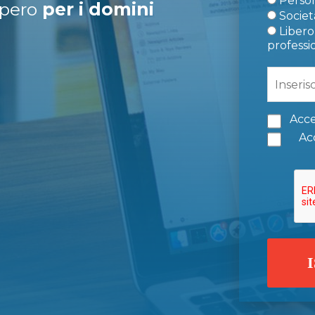
Person
upero
per i domini
Società
Libero 
professi
Acce
Acc