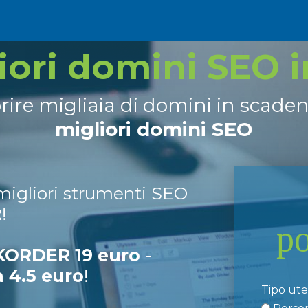
liori domini SEO 
prire migliaia di domini in scade
migliori domini SEO
 migliori strumenti SEO
z
!
p
ORDER 19 euro
-
a 4.5 euro
!
Tipo ut