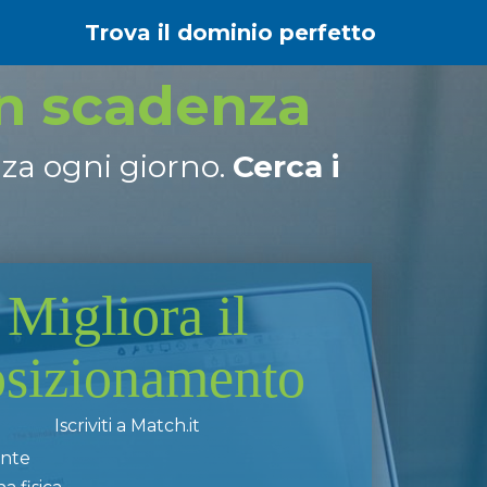
Trova il dominio perfetto
in scadenza
nza ogni giorno.
Cerca i
Migliora il
osizionamento
Iscriviti a Match.it
ente