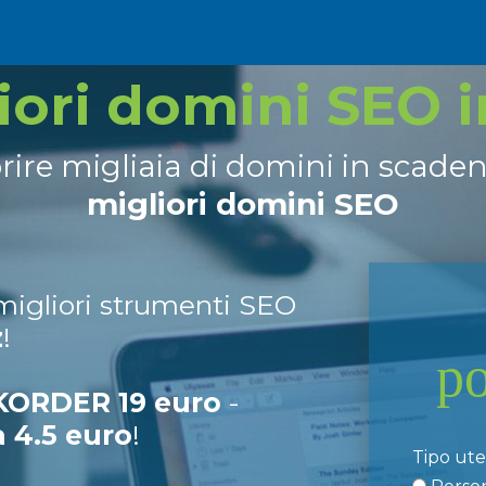
liori domini SEO 
prire migliaia di domini in scade
migliori domini SEO
 migliori strumenti SEO
z
!
p
ORDER 19 euro
-
a 4.5 euro
!
Tipo ut