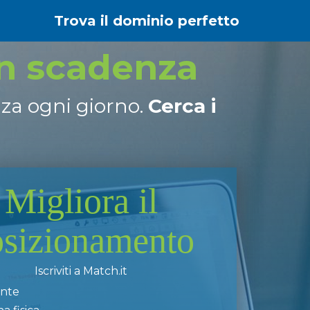
Trova il dominio perfetto
in scadenza
nza ogni giorno.
Cerca i
Migliora il
osizionamento
Iscriviti a Match.it
ente