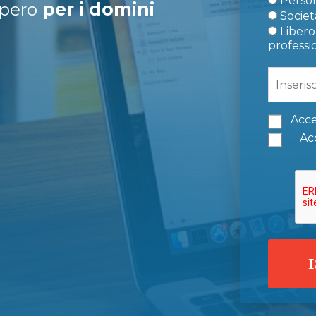
Person
upero
per i domini
Società
Libero 
professi
Acce
Acc