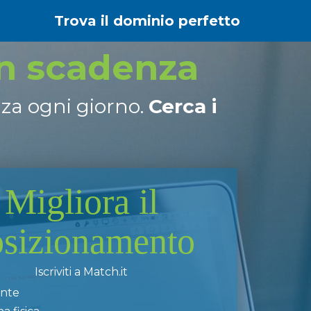
Trova il dominio perfetto
in scadenza
nza ogni giorno.
Cerca i
Migliora il
osizionamento
Iscriviti a Match.it
ente