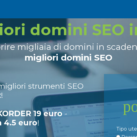
liori domini SEO 
prire migliaia di domini in scade
migliori domini SEO
 migliori strumenti SEO
z
!
p
ORDER 19 euro
-
a 4.5 euro
!
Tipo ut