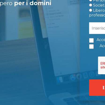
Person
upero
per i domini
Società
Libero 
professi
Acce
Acc