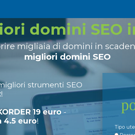
liori domini SEO 
prire migliaia di domini in scade
migliori domini SEO
 migliori strumenti SEO
z
!
p
ORDER 19 euro
-
a 4.5 euro
!
Tipo ut