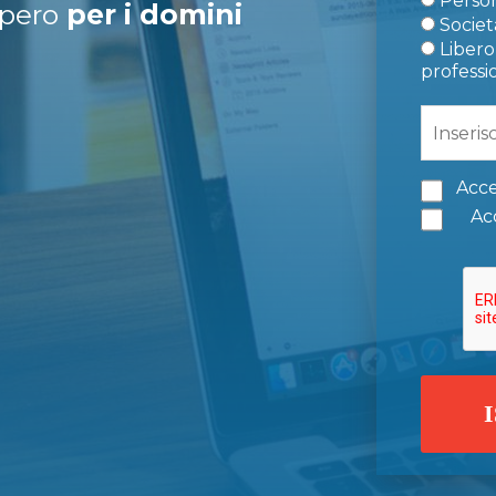
Person
upero
per i domini
Società
Libero 
professi
Acce
Acc