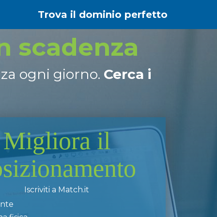
Trova il dominio perfetto
in scadenza
nza ogni giorno.
Cerca i
Migliora il
osizionamento
Iscriviti a Match.it
ente