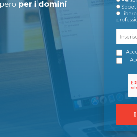
Person
upero
per i domini
Società
Libero 
professi
Acce
Acc