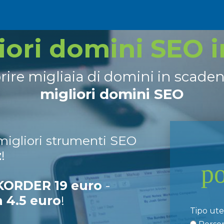
liori domini SEO 
prire migliaia di domini in scade
migliori domini SEO
 migliori strumenti SEO
z
!
p
ORDER 19 euro
-
a 4.5 euro
!
Tipo ut